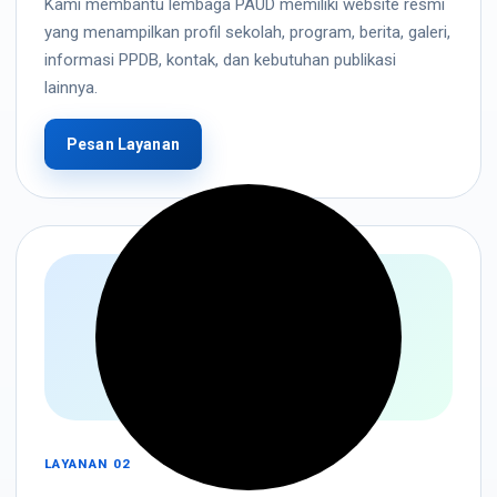
Kami membantu lembaga PAUD memiliki website resmi
yang menampilkan profil sekolah, program, berita, galeri,
informasi PPDB, kontak, dan kebutuhan publikasi
lainnya.
Pesan Layanan
LAYANAN 02